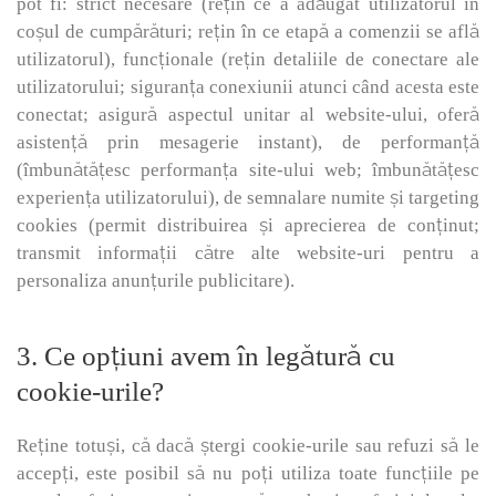
pot fi: strict necesare (reţin ce a adăugat utilizatorul în
coşul de cumpărături; reţin în ce etapă a comenzii se află
utilizatorul), funcționale (reţin detaliile de conectare ale
utilizatorului; siguranţa conexiunii atunci când acesta este
conectat; asigură aspectul unitar al website-ului, oferă
asistenţă prin mesagerie instant), de performanță
(îmbunătăţesc performanţa site-ului web; îmbunătăţesc
experienţa utilizatorului), de semnalare numite și targeting
cookies (permit distribuirea şi aprecierea de conţinut;
transmit informaţii către alte website-uri pentru a
personaliza anunţurile publicitare).
3. Ce opțiuni avem în legătură cu
cookie-urile?
Reține totuși, că dacă ștergi cookie-urile sau refuzi să le
accepți, este posibil să nu poți utiliza toate funcțiile pe